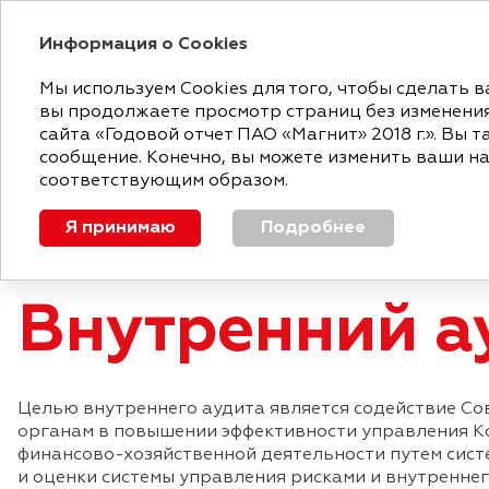
Информация о Cookies
ГОДОВОЙ ОТЧЕТ
Мы используем Cookies для того, чтобы сделать
вы продолжаете просмотр страниц без изменения 
«МАГНИТ»
СТРАТЕГИЧЕСКИЙ
ОБЗ
сайта «Годовой отчет ПАО «Магнит» 2018 г.». Вы 
СЕГОДНЯ
ОТЧЕТ
РЕЗ
сообщение. Конечно, вы можете изменить ваши на
соответствующим образом.
Корпоративное управление
Внутренний контроль, р
Я принимаю
Подробнее
Внутренний а
Целью внутреннего аудита является содействие Со
органам в повышении эффективности управления К
финансово-хозяйственной деятельности путем сист
и оценки системы управления рисками и внутреннег